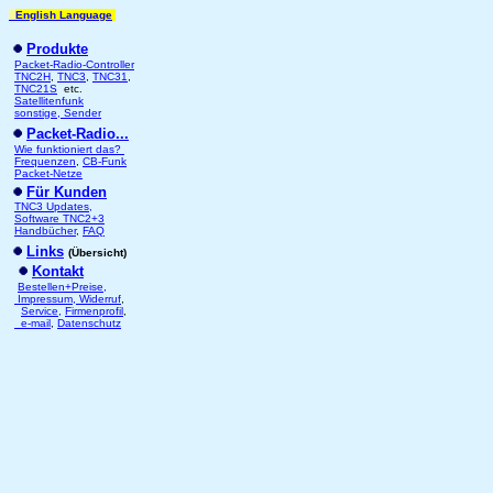
English Language
Produkte
Packet-Radio-Controller
TNC2H
,
TNC3
,
TNC31
,
TNC21S
etc.
Satellitenfunk
sonstige, Sender
Packet-Radio...
Wie funktioniert das?
Frequenzen
,
CB-Funk
Packet-Netze
Für Kunden
TNC3 Updates,
Software TNC2+3
Handbücher
,
FAQ
Links
(Übersicht)
Kontakt
Bestellen+Preise,
Impressum, Widerruf
,
Service,
Firmenprofil
,
e-mail
,
Datenschutz